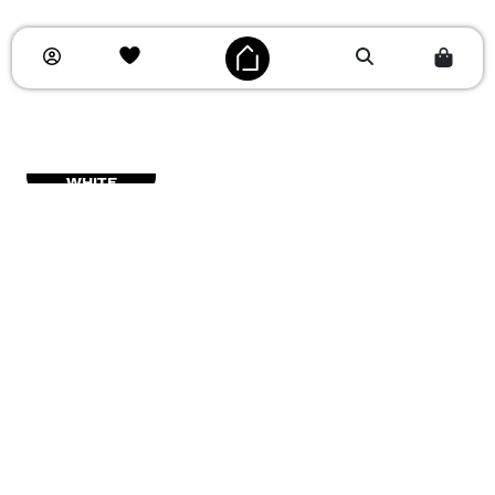
WHITE
Quantità
-
+
Aggiungi al carrello
Spedizione e reso gratuiti per ordini sopra i 69€