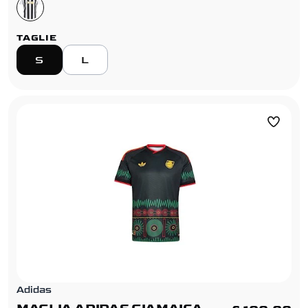
TAGLIE
S
L
Adidas