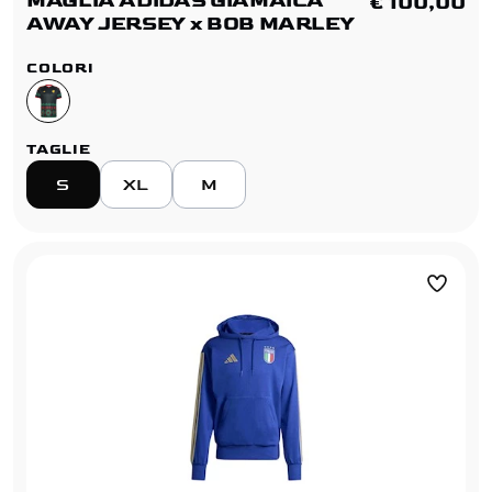
MAGLIA ADIDAS GIAMAICA
€ 100,00
AWAY JERSEY x BOB MARLEY
COLORI
TAGLIE
S
XL
M