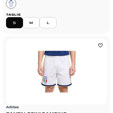
TAGLIE
S
M
L
Adidas