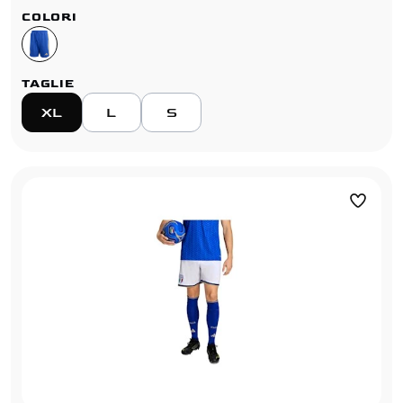
COLORI
TAGLIE
XL
L
S