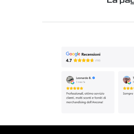
La pag