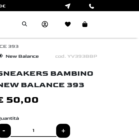
9€
CONTATTACI AL NUMERO DI
TELEFONO
PER 
Next
INFO!
CE 393
New Balance
cod. YV393BBP
SNEAKERS BAMBINO
NEW BALANCE 393
€ 50,00
uantità
-
+