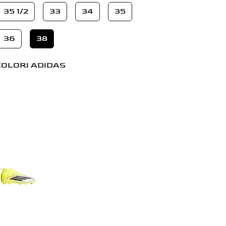
35 1/2
33
34
35
36
38
COLORI ADIDAS