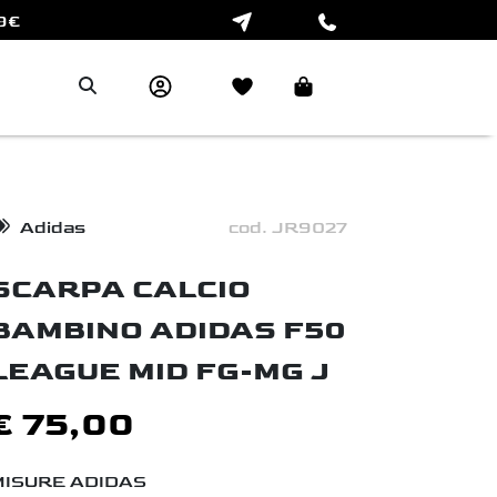
RI
Next
Adidas
cod. JR9027
SCARPA CALCIO
BAMBINO ADIDAS F50
LEAGUE MID FG-MG J
€ 75,00
MISURE ADIDAS