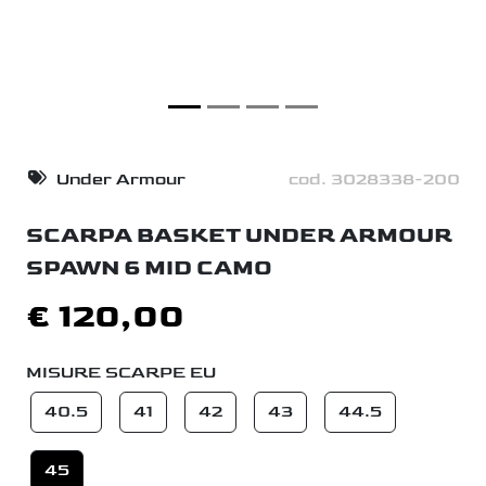
Under Armour
cod. 3028338-200
SCARPA BASKET UNDER ARMOUR
SPAWN 6 MID CAMO
€ 120,00
MISURE SCARPE EU
40.5
41
42
43
44.5
45