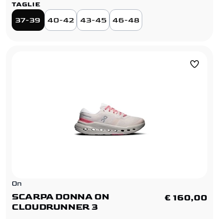
TAGLIE
37-39
40-42
43-45
46-48
On
SCARPA DONNA ON
€ 160,00
CLOUDRUNNER 3