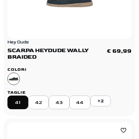
Hey Dude
SCARPA HEYDUDE WALLY
€ 69,99
BRAIDED
COLORI
TAGLIE
+2
41
42
43
44