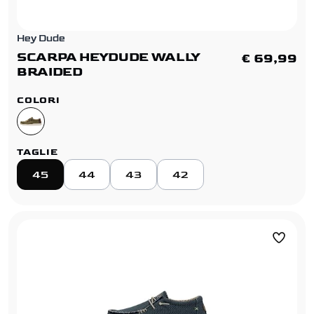
Hey Dude
SCARPA HEYDUDE WALLY
€ 69,99
BRAIDED
COLORI
TAGLIE
45
44
43
42