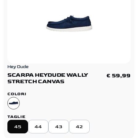
Hey Dude
SCARPA HEYDUDE WALLY
€ 59,99
STRETCH CANVAS
COLORI
TAGLIE
45
44
43
42