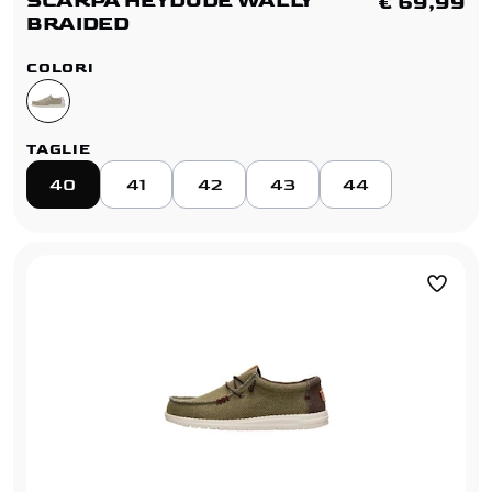
SCARPA HEYDUDE WALLY
€ 69,99
BRAIDED
COLORI
TAGLIE
40
41
42
43
44