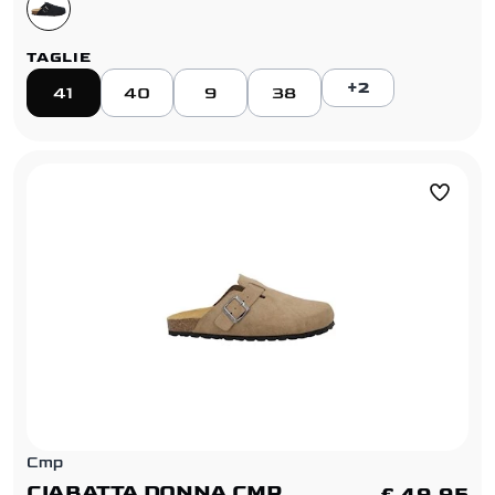
TAGLIE
+2
41
40
9
38
Cmp
CIABATTA DONNA CMP
€ 49,95