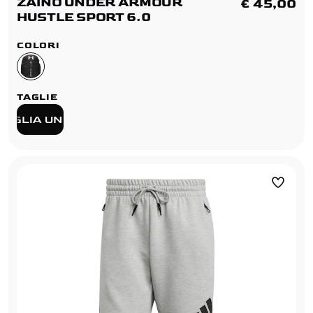
ZAINO UNDER ARMOUR
€ 45,00
HUSTLE SPORT 6.0
COLORI
TAGLIE
TAGLIA UNICA