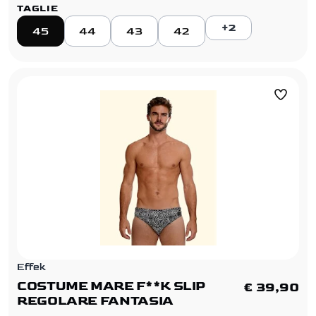
TAGLIE
+2
45
44
43
42
Effek
COSTUME MARE F**K SLIP
€ 39,90
REGOLARE FANTASIA