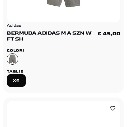
Adidas
BERMUDA ADIDAS M A SZN W
€ 45,00
FT SH
COLORI
TAGLIE
XS