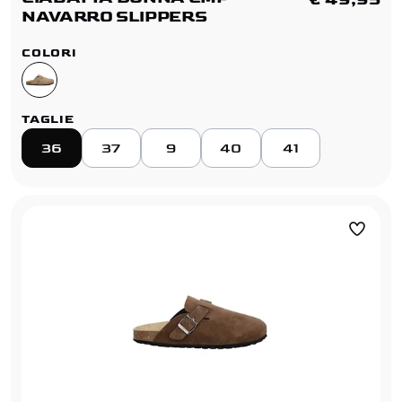
NAVARRO SLIPPERS
COLORI
TAGLIE
36
37
9
40
41