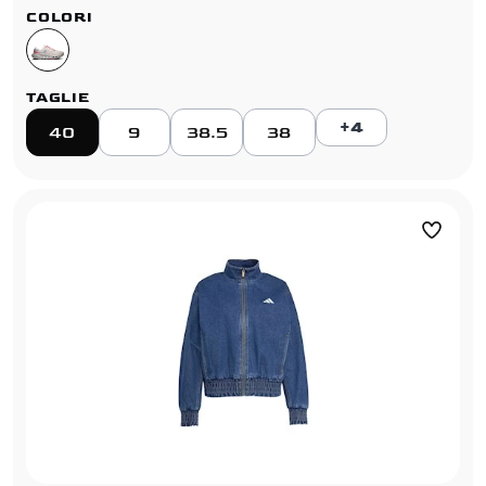
COLORI
TAGLIE
+4
40
9
38.5
38