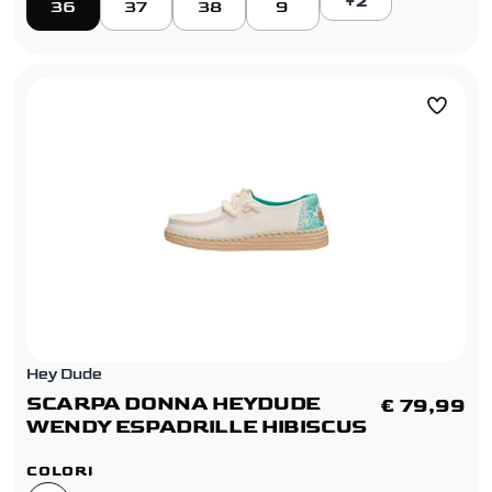
+2
36
37
38
9
Hey Dude
SCARPA DONNA HEYDUDE
€ 79,99
WENDY ESPADRILLE HIBISCUS
COLORI