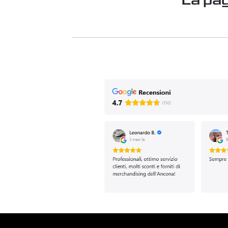
La pag