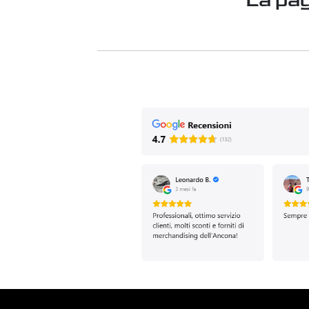
La pag